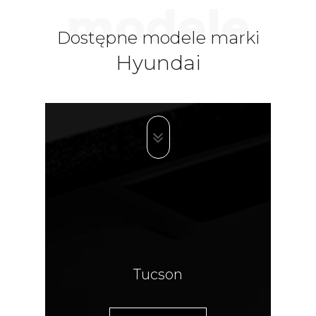
modele
Dostępne modele marki
Hyundai
Tucson